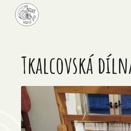
Tkalcovská díln