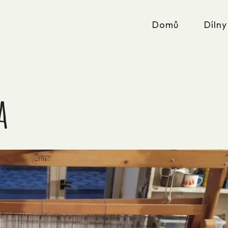
Domů
Dílny
a