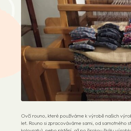
Ovčí rouno, které používáme k výrobě našich výrob
let. Rouno si zpracováváme sami, od samotného stř
kolovratu), nebo plstění, až po širokou škálu výrob