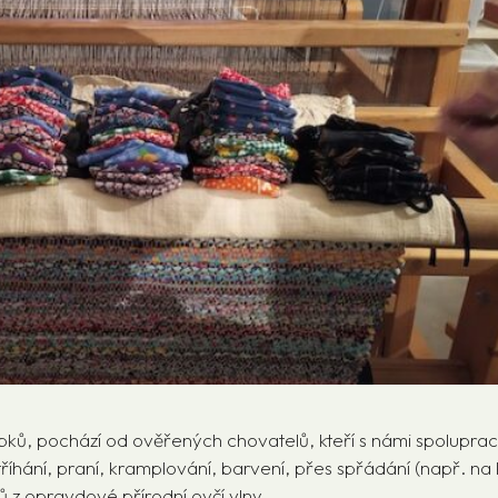
ků, pochází od ověřených chovatelů, kteří s námi spolupracu
íhání, praní, kramplování, barvení, přes spřádání (např. na
ků z opravdové přírodní ovčí vlny.