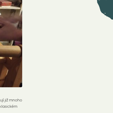
jí již mnoho
 klasickém